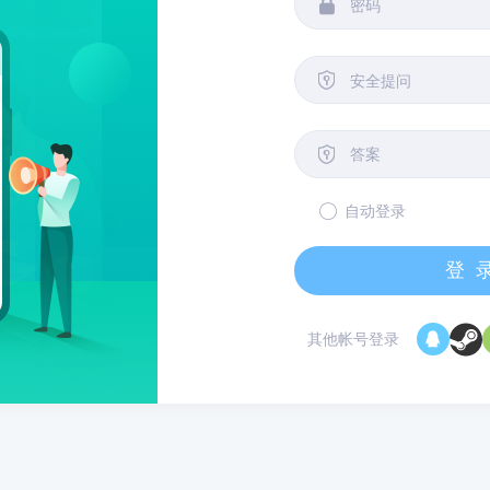


安全提问

自动登录
登
其他帐号登录
