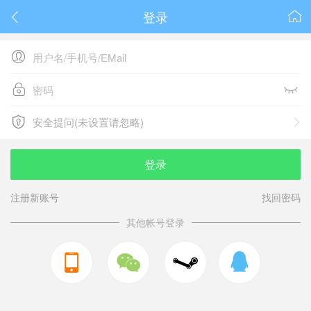
登录






安全提问(未设置请忽略)

安全提问(未设置请忽略)
登录
注册新账号
找回密码
其他帐号登录


