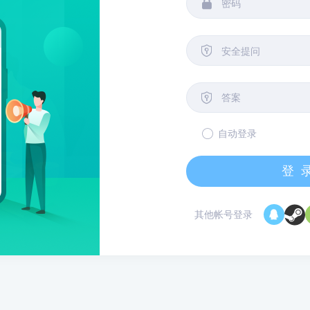


安全提问

自动登录
登
其他帐号登录
