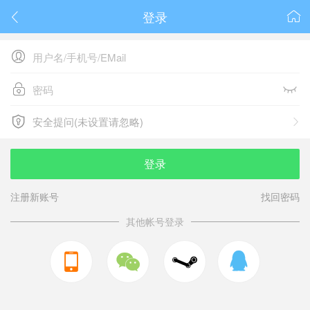
登录






安全提问(未设置请忽略)

安全提问(未设置请忽略)
登录
注册新账号
找回密码
其他帐号登录


