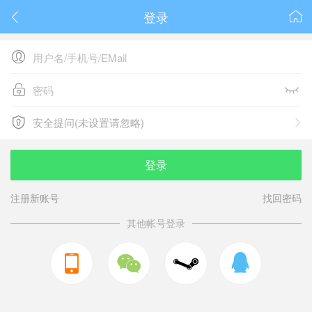
登录






安全提问(未设置请忽略)

安全提问(未设置请忽略)
登录
注册新账号
找回密码
其他帐号登录


