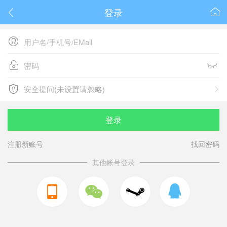
登录






安全提问(未设置请忽略)

安全提问(未设置请忽略)
登录
注册新账号
找回密码
其他帐号登录


