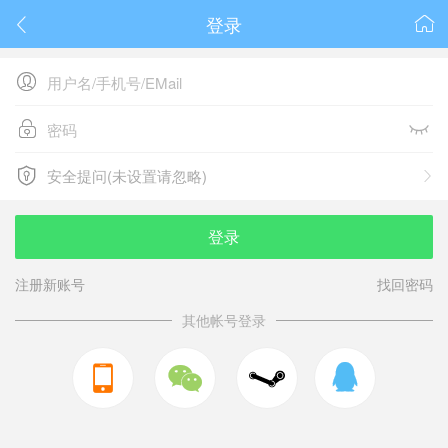
登录






安全提问(未设置请忽略)

安全提问(未设置请忽略)
登录
注册新账号
找回密码
其他帐号登录


