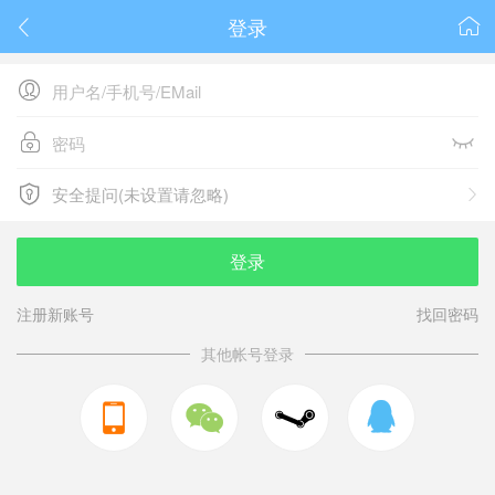
登录






安全提问(未设置请忽略)

安全提问(未设置请忽略)
登录
注册新账号
找回密码
其他帐号登录


