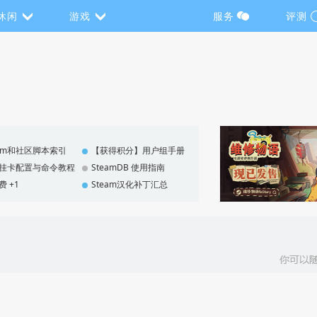
休闲
游戏
服务
评测
eam和社区脚本索引
【获得积分】用户组手册
F 挂卡配置与命令教程
SteamDB 使用指南
费 +1
Steam汉化补丁汇总