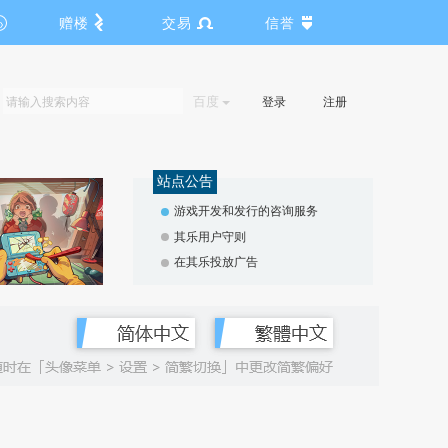
赠楼
交易
信誉
百度
登录
注册
站点公告
游戏开发和发行的咨询服务
其乐用户守则
在其乐投放广告