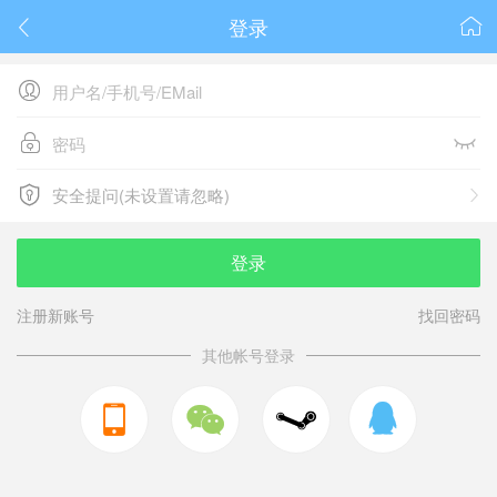
登录






安全提问(未设置请忽略)

安全提问(未设置请忽略)
登录
注册新账号
找回密码
其他帐号登录


