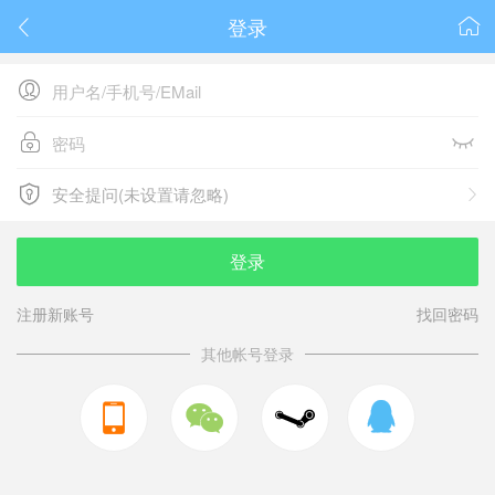
登录






安全提问(未设置请忽略)

安全提问(未设置请忽略)
登录
注册新账号
找回密码
其他帐号登录


