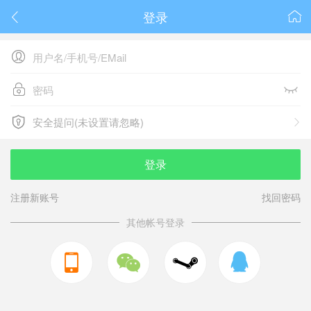
登录






安全提问(未设置请忽略)

安全提问(未设置请忽略)
登录
注册新账号
找回密码
其他帐号登录


