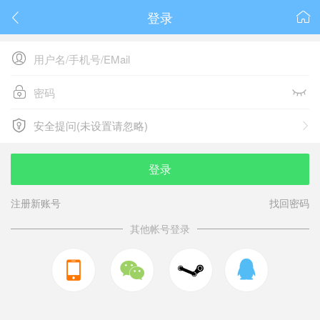
登录






安全提问(未设置请忽略)

安全提问(未设置请忽略)
登录
注册新账号
找回密码
其他帐号登录


