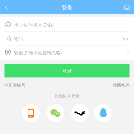
登录






安全提问(未设置请忽略)

安全提问(未设置请忽略)
登录
注册新账号
找回密码
其他帐号登录


