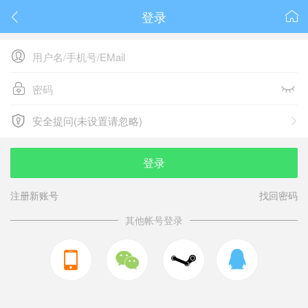
登录






安全提问(未设置请忽略)

安全提问(未设置请忽略)
登录
注册新账号
找回密码
其他帐号登录


