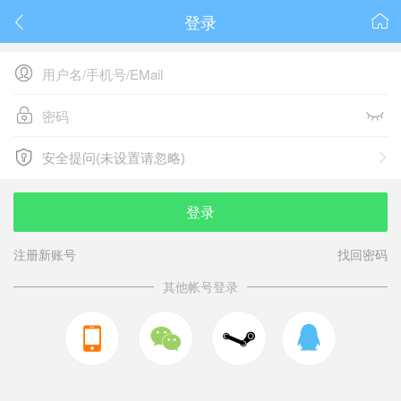
登录






安全提问(未设置请忽略)

安全提问(未设置请忽略)
登录
注册新账号
找回密码
其他帐号登录


