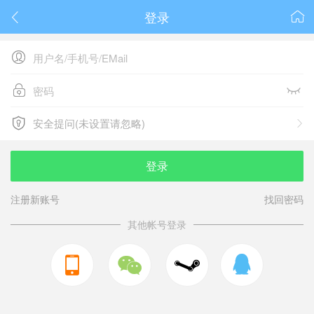
登录






安全提问(未设置请忽略)

安全提问(未设置请忽略)
登录
注册新账号
找回密码
其他帐号登录


