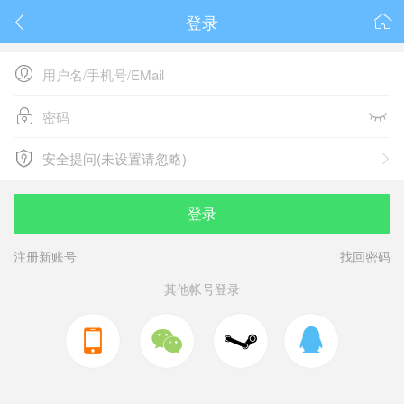
登录






安全提问(未设置请忽略)

安全提问(未设置请忽略)
登录
注册新账号
找回密码
其他帐号登录


