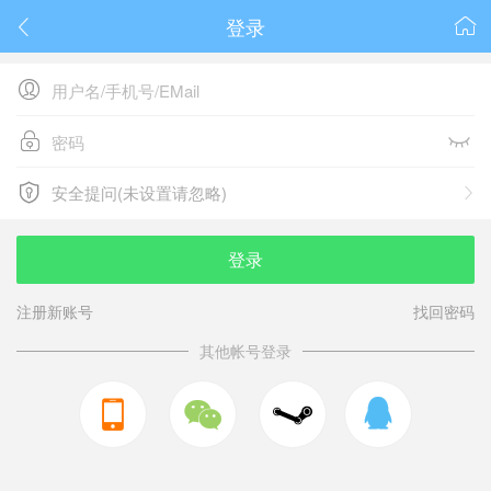
登录






安全提问(未设置请忽略)

安全提问(未设置请忽略)
登录
注册新账号
找回密码
其他帐号登录


