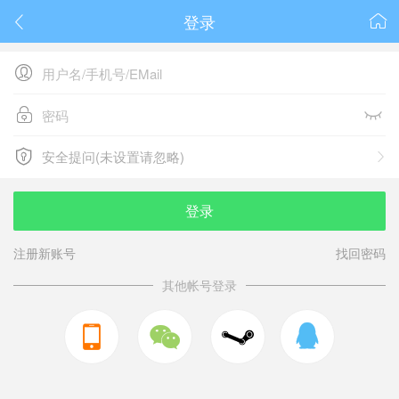
登录






安全提问(未设置请忽略)

安全提问(未设置请忽略)
登录
注册新账号
找回密码
其他帐号登录


