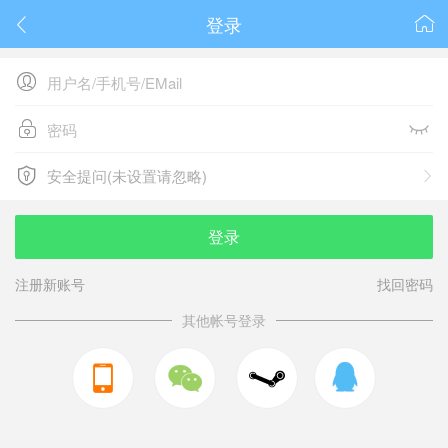
登录






安全提问(未设置请忽略)

安全提问(未设置请忽略)
登录
注册新账号
找回密码
其他帐号登录


