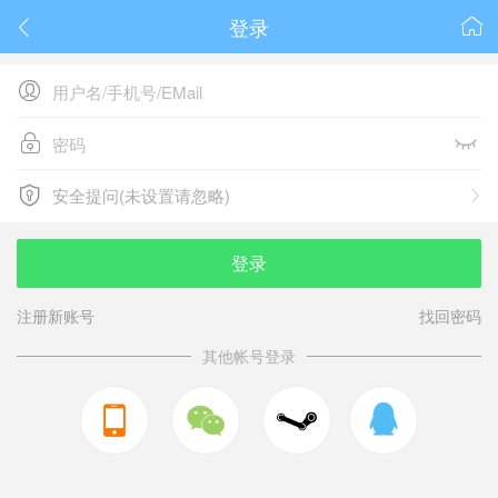
登录






安全提问(未设置请忽略)

安全提问(未设置请忽略)
登录
注册新账号
找回密码
其他帐号登录


