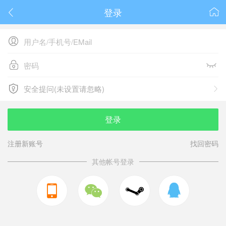
登录






安全提问(未设置请忽略)

安全提问(未设置请忽略)
登录
注册新账号
找回密码
其他帐号登录


