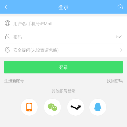
登录






安全提问(未设置请忽略)

安全提问(未设置请忽略)
登录
注册新账号
找回密码
其他帐号登录


