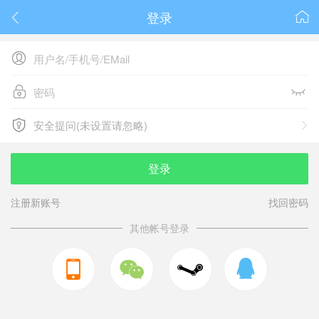
登录






安全提问(未设置请忽略)

安全提问(未设置请忽略)
登录
注册新账号
找回密码
其他帐号登录


