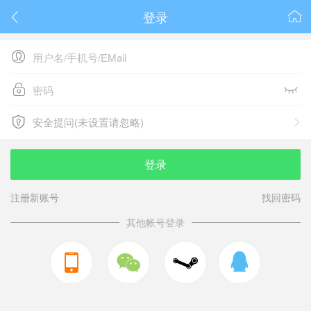
登录






安全提问(未设置请忽略)

安全提问(未设置请忽略)
登录
注册新账号
找回密码
其他帐号登录


