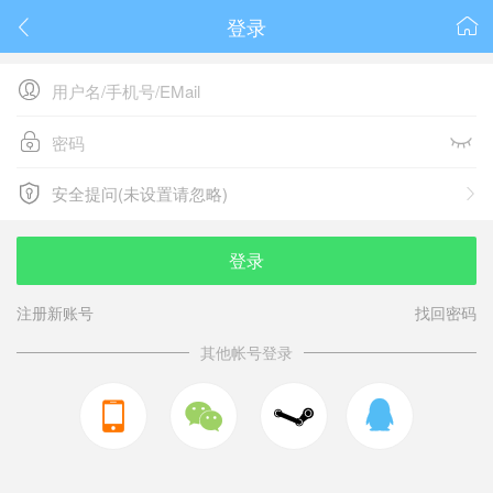
登录






安全提问(未设置请忽略)

安全提问(未设置请忽略)
登录
注册新账号
找回密码
其他帐号登录


