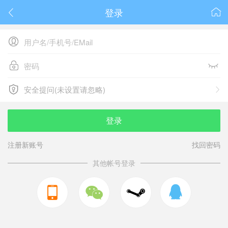
登录






安全提问(未设置请忽略)

安全提问(未设置请忽略)
登录
注册新账号
找回密码
其他帐号登录


