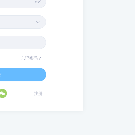


忘记密码？
录

注册