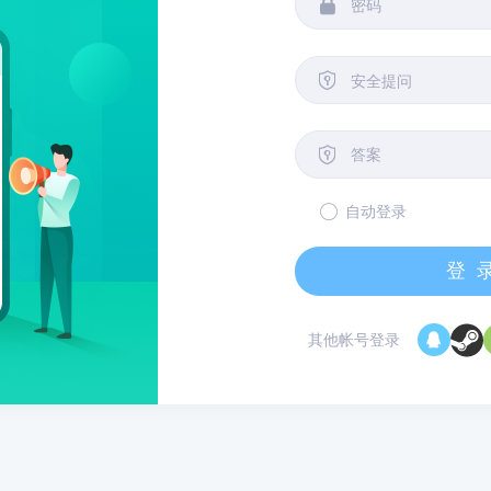


安全提问

自动登录
登
其他帐号登录
