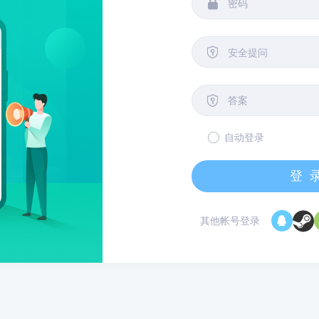


安全提问

自动登录
登
其他帐号登录
