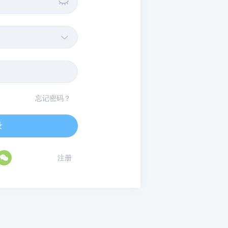


忘记密码？
录

注册