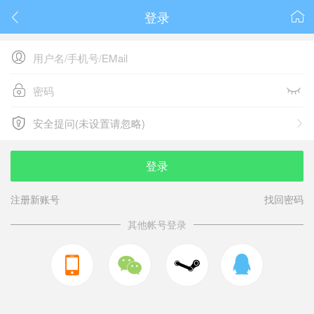
登录






安全提问(未设置请忽略)

安全提问(未设置请忽略)
登录
注册新账号
找回密码
其他帐号登录


