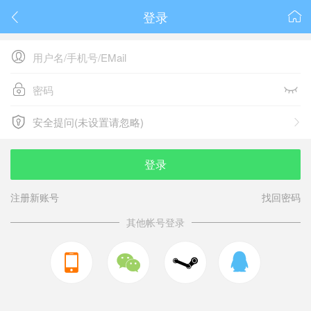
登录






安全提问(未设置请忽略)

安全提问(未设置请忽略)
登录
注册新账号
找回密码
其他帐号登录


