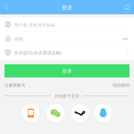
登录






安全提问(未设置请忽略)

安全提问(未设置请忽略)
登录
注册新账号
找回密码
其他帐号登录


