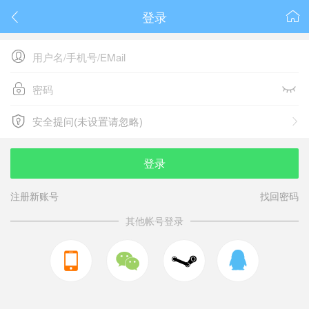
登录






安全提问(未设置请忽略)

安全提问(未设置请忽略)
登录
注册新账号
找回密码
其他帐号登录


