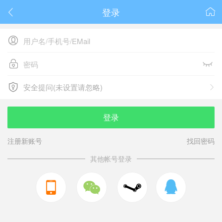
登录






安全提问(未设置请忽略)

安全提问(未设置请忽略)
登录
注册新账号
找回密码
其他帐号登录


