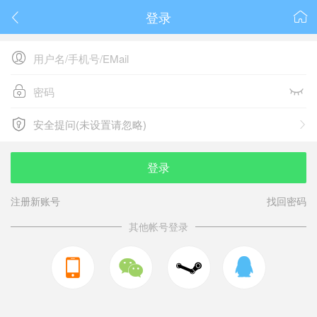
登录






安全提问(未设置请忽略)

安全提问(未设置请忽略)
登录
注册新账号
找回密码
其他帐号登录


