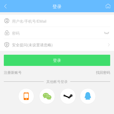
登录






安全提问(未设置请忽略)

安全提问(未设置请忽略)
登录
注册新账号
找回密码
其他帐号登录


