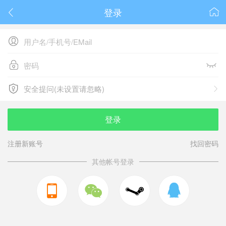
登录






安全提问(未设置请忽略)

安全提问(未设置请忽略)
登录
注册新账号
找回密码
其他帐号登录


