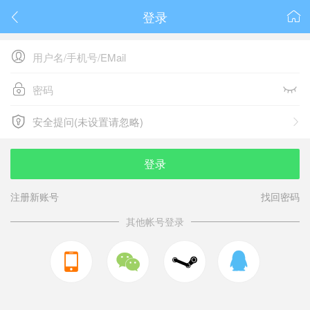
登录






安全提问(未设置请忽略)

安全提问(未设置请忽略)
登录
注册新账号
找回密码
其他帐号登录


