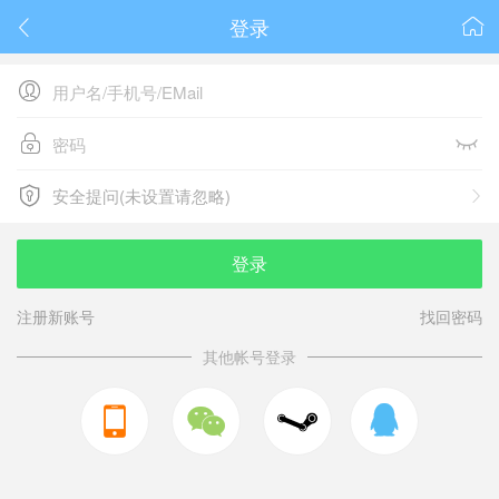
登录






安全提问(未设置请忽略)

安全提问(未设置请忽略)
登录
注册新账号
找回密码
其他帐号登录


