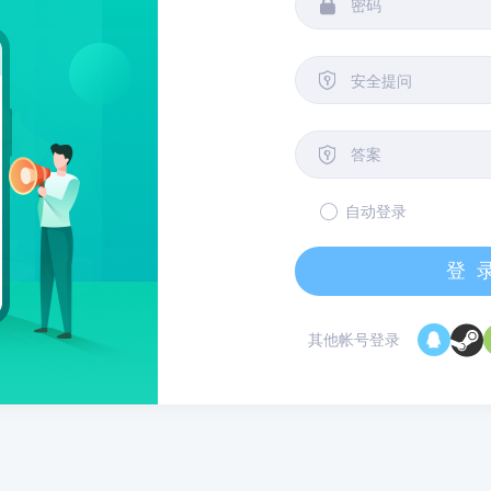


安全提问

自动登录
登
其他帐号登录
