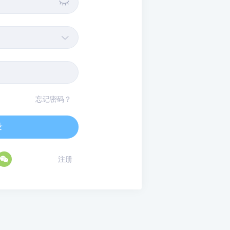


忘记密码？
录

注册