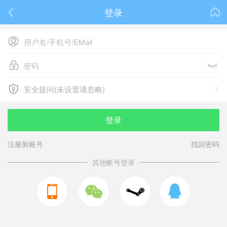
登录






安全提问(未设置请忽略)

安全提问(未设置请忽略)
登录
注册新账号
找回密码
其他帐号登录


