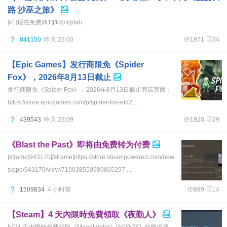
路 沙巫之旅》
[k1]现在免费[/k1][/td][/tr][/tab ...
841150
昨天 23:00
1971
34
【Epic Games】发行商限免《Spider
Fox》，2026年8月13日截止
发行商限免《Spider Fox》，2026年8月13日截止商店页面：
https://store.epicgames.com/p/spider-fox-efd2 ...
439543
昨天 23:09
1920
29
《Blast the Past》即将由免费转为付费
[sframe]943170[/sframe]https://store.steampowered.com/new
s/app/943170/view/719038550989865297 ...
1509834
4 小时前
899
14
【Steam】4 天內限時免費領取《夜勤人》