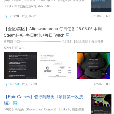
[k0]4 天內限時免費領取《Moonlighter》[/k0][k2]🔍 前期提要
[/k2][k2]💬 想說的話[/k2][table=560] ...
739285
昨天 02:01
5060
93
【全区/美区】Alienwarearena 每日任务 26-08-06 本周
Steam任务+每日时长+每日Twitch
※周四~[k2] ---------------------------------------- [/k2][k1]【全区/美区】每日任务：
SPIN THE WH ...
4
665536
昨天 12:39
582
13
【Epic Games】發行商限免《項目第一次接
觸》
[k0]發行商限免《Project First Contact》[/k0][k2]🔍 前期提要