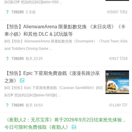
[/k2][k2]💬 想說的話[/k2][table=560 ...
739285
3 天前
5097
52
【預告】AlienwareArena 限量點數兌換 《末日尖塔》《卡
車小鎮》和其他 DLC & 試玩版等
[k0]【預告】AlienwareArena 限量點數兌換《Doomspire》《Truck Town: Kids
and Toddlers Driving Game ...
739285
前天 23:25
917
18
【預告】Epic 下星期免費遊戲《漫漫長路沙巫
之旅》
[k0]【預告】Epic 下星期免費遊戲《Caravan SandWitch》[/k0]
[k2]💬 想說的話[/k2][table=560][tr] ...
739285
前天 18:53
1180
7
《夜勤人2：无尽宝库》将于2026年9月2日结束抢先体验，
今日可限时免费领取《夜勤人》