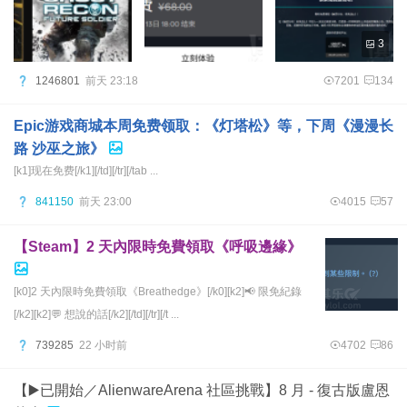
3
1246801
前天 23:18
7201
134
Epic游戏商城本周免费领取：《灯塔松》等，下周《漫漫长
路 沙巫之旅》
[k1]现在免费[/k1][/td][/tr][/tab ...
841150
前天 23:00
4015
57
【Steam】2 天內限時免費領取《呼吸邊緣》
[k0]2 天內限時免費領取《Breathedge》[/k0][k2]📢 限免紀錄
[/k2][k2]💬 想說的話[/k2][/td][/tr][/t ...
739285
22 小时前
4702
86
【▶️已開始／AlienwareArena 社區挑戰】8 月 - 復古版盧恩