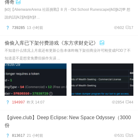
傳奇
[k0]【AlienwareArena 社區挑戰】8 月 - Old School Runescape[/k0][k2]💬 想
說的話[/k2][/td][/tr][/t ...
739285
13 小时前
602
17
偷偷入库已下架付费游戏《东方求财史记》
不知道什么情况上月底还有更新公告本体昨晚下架但商业许可刚变成FOD了不
知道是不是想变免费但操作失误 ...
194997
昨天 14:07
2854
44
【givee.club】Deep Eclipse: New Space Odyssey（3000
份
813617
21 小时前
531
15