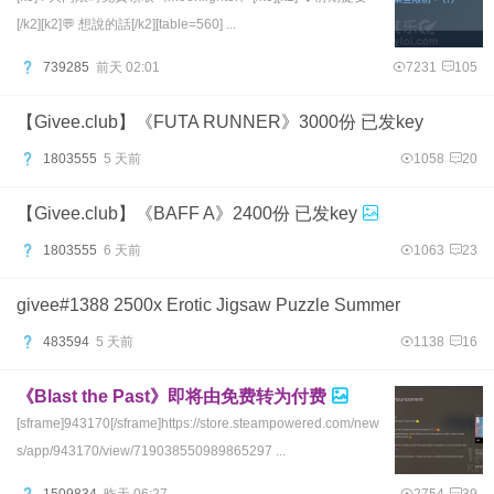
[/k2][k2]💬 想說的話[/k2][table=560] ...
739285
前天 02:01
7231
105
【Givee.club】《FUTA RUNNER》3000份 已发key
1803555
5 天前
1058
20
【Givee.club】《BAFF A》2400份 已发key
1803555
6 天前
1063
23
givee#1388 2500x Erotic Jigsaw Puzzle Summer
483594
5 天前
1138
16
《Blast the Past》即将由免费转为付费
[sframe]943170[/sframe]https://store.steampowered.com/new
s/app/943170/view/719038550989865297 ...