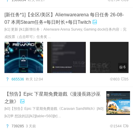
1509834
昨天 06:27
2754
39
[新任务*1]【全区/美区】Alienwarearena 每日任务 26-08-
07 本周Steam任务+每日时长+每日Twitch
[k1] 更新 [/k1]新增任务：Alienware Arena Survey, Gaming dock任务内容：完
成投票（点击即可）任务奖 ...
6
665536
昨天 12:04
803
35
【預告】Epic 下星期免費遊戲《漫漫長路沙巫
之旅》
[k0]【預告】Epic 下星期免費遊戲《Caravan SandWitch》[/k0]
[k2]💬 想說的話[/k2][table=560][tr] ...
739285
3 天前
1544
9