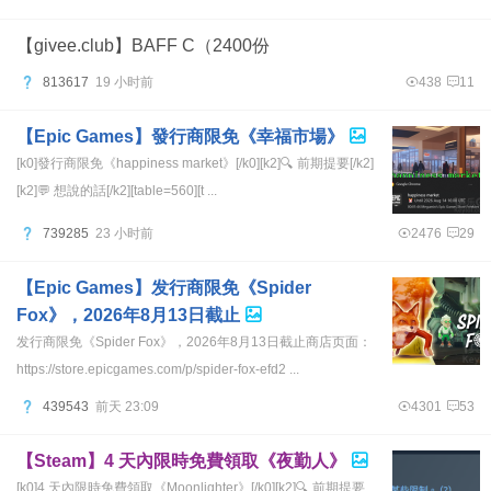
【givee.club】BAFF C（2400份
813617
19 小时前
438
11
【Epic Games】發行商限免《幸福市場》
[k0]發行商限免《happiness market》[/k0][k2]🔍 前期提要[/k2]
[k2]💬 想說的話[/k2][table=560][t ...
739285
23 小时前
2476
29
【Epic Games】发行商限免《Spider
Fox》，2026年8月13日截止
发行商限免《Spider Fox》，2026年8月13日截止商店页面：
https://store.epicgames.com/p/spider-fox-efd2 ...
439543
前天 23:09
4301
53
【Steam】4 天內限時免費領取《夜勤人》
[k0]4 天內限時免費領取《Moonlighter》[/k0][k2]🔍 前期提要