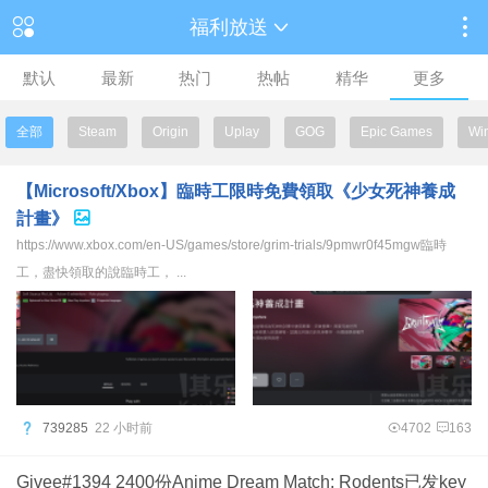
福利放送
默认
最新
热门
热帖
精华
更多
全部
Steam
Origin
Uplay
GOG
Epic Games
Wi
【Microsoft/Xbox】臨時工限時免費領取《少女死神養成
計畫》
https://www.xbox.com/en-US/games/store/grim-trials/9pmwr0f45mgw臨時
工，盡快領取的說臨時工， ...
739285
22 小时前
4702
163
Givee#1394 2400份Anime Dream Match: Rodents已发key