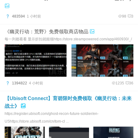
483594
1 小时前
98
3
《幽灵行动：荒野》免费领取商店物品
每一列都看看 显示折扣就能领https://store.steampowered.com/app/460930/_/
1394822
4 小时前
1235
36
【Ubisoft Connect】育碧限时免费领取《幽灵行动：未来
战士》
https://register.ubisoft.com/ghost-recon-future-soldier/en-
UShttps://store.ubisoft.com/cn/tom-cl ...