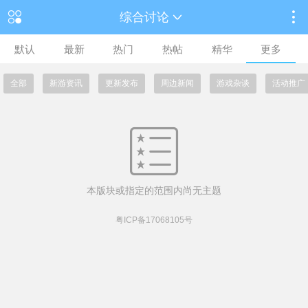
综合讨论
默认
最新
热门
热帖
精华
更多
全部
新游资讯
更新发布
周边新闻
游戏杂谈
活动推广
本版块或指定的范围内尚无主题
粤ICP备17068105号