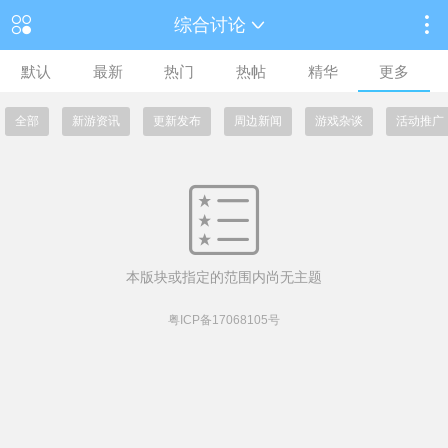
综合讨论
默认
最新
热门
热帖
精华
更多
全部
新游资讯
更新发布
周边新闻
游戏杂谈
活动推广
本版块或指定的范围内尚无主题
粤ICP备17068105号