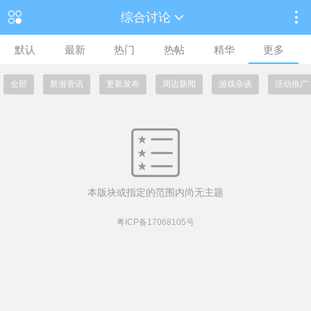
综合讨论
默认
最新
热门
热帖
精华
更多
全部
新游资讯
更新发布
周边新闻
游戏杂谈
活动推广
本版块或指定的范围内尚无主题
粤ICP备17068105号