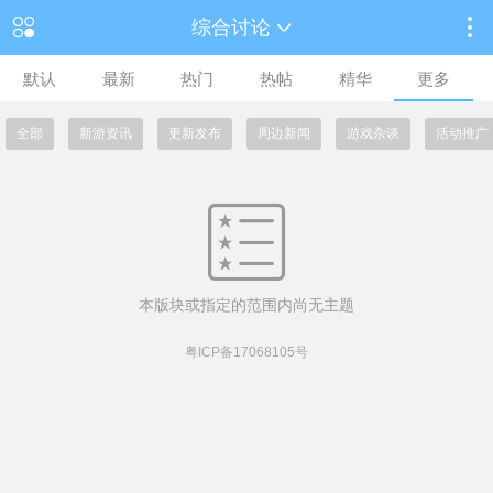
综合讨论
默认
最新
热门
热帖
精华
更多
全部
新游资讯
更新发布
周边新闻
游戏杂谈
活动推广
本版块或指定的范围内尚无主题
粤ICP备17068105号