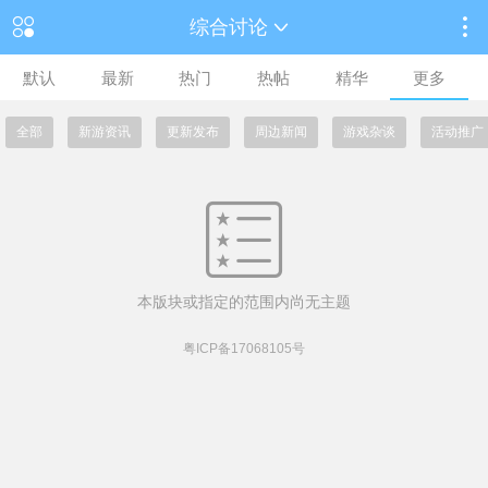
综合讨论
默认
最新
热门
热帖
精华
更多
全部
新游资讯
更新发布
周边新闻
游戏杂谈
活动推广
本版块或指定的范围内尚无主题
粤ICP备17068105号