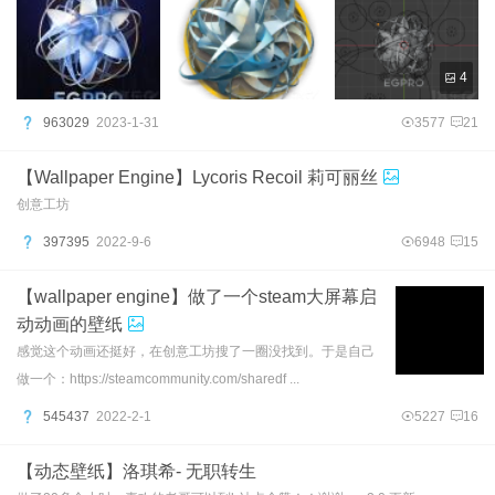
4
963029
2023-1-31
3577
21
【Wallpaper Engine】Lycoris Recoil 莉可丽丝
创意工坊
397395
2022-9-6
6948
15
【wallpaper engine】做了一个steam大屏幕启
动动画的壁纸
感觉这个动画还挺好，在创意工坊搜了一圈没找到。于是自己
做一个：https://steamcommunity.com/sharedf ...
545437
2022-2-1
5227
16
【动态壁纸】洛琪希- 无职转生