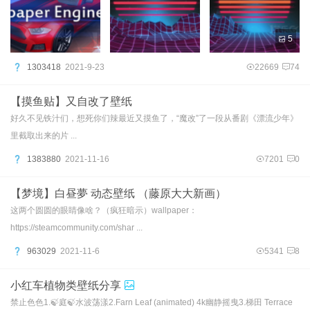
5
1303418
2021-9-23
22669
74
【摸鱼贴】又自改了壁纸
好久不见铁汁们，想死你们辣最近又摸鱼了，“魔改”了一段从番剧《漂流少年》
里截取出来的片 ...
1383880
2021-11-16
7201
0
【梦境】白昼夢 动态壁纸 （藤原大大新画）
这两个圆圆的眼睛像啥？（疯狂暗示）wallpaper：
https://steamcommunity.com/shar ...
963029
2021-11-6
5341
8
小红车植物类壁纸分享
禁止色色1.🍃庭🍃水波荡漾2.Farn Leaf (animated) 4k幽静摇曳3.梯田 Terrace