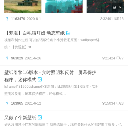
16
1163479
2020-8-1
32491
118
【梦境】白毛猫耳娘 动态壁纸
视频和制作过程 可以的话帮忙点个小赞赞吧原图：wallpaper链
接：【黄昏版】st ...
963029
2021-6-26
21424
77
壁纸引擎1.6版本 - 实时照明和反射，屏幕保护
程序，迷你模式
[sframe]431960[/sframe][k3]新闻：[/k3]壁纸引擎1.6版本 - 实时
照明和反射，屏幕保护程序，迷你模式 ...
163965
2021-6-12
15034
23
又做了个新壁纸
好久没用过小红车的编辑器了 就来练练手，现在参数什么的都好调了很多，也