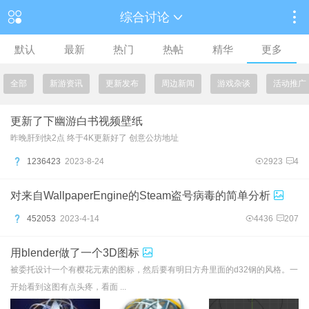
综合讨论
默认
最新
热门
热帖
精华
更多
全部
新游资讯
更新发布
周边新闻
游戏杂谈
活动推广
更新了下幽游白书视频壁纸
昨晚肝到快2点 终于4K更新好了 创意公坊地址
1236423
2023-8-24
2923
4
对来自WallpaperEngine的Steam盗号病毒的简单分析
452053
2023-4-14
4436
207
用blender做了一个3D图标
被委托设计一个有樱花元素的图标，然后要有明日方舟里面的d32钢的风格。一
开始看到这图有点头疼，看面 ...