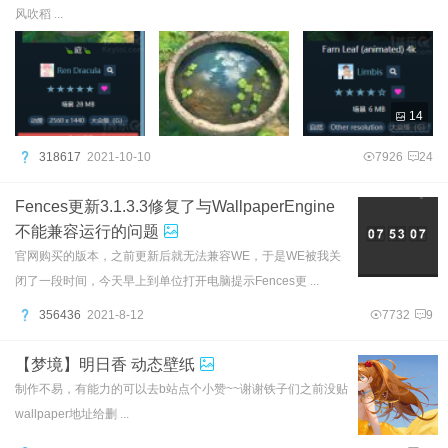
风吹稻 ...
14
318617
2021-10-10
7926
24
Fences更新3.1.3.3修复了与WallpaperEngine
不能兼容运行的问题
官网购买的版本，之前更新后就无法兼容WE，于是WE被我关
闭了一段时间，今天早上到单位打开电脑提示Fences更 ...
356436
2021-8-12
7732
9
【梦境】明日香 动态壁纸
制作不易，有能力的可以去b站点个小赞~~谢谢铁子们之前没贴
wallpaper地址给删 ...