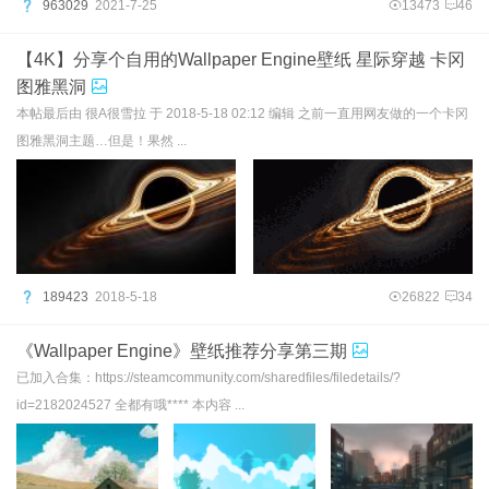
963029
2021-7-25
13473
46
【4K】分享个自用的Wallpaper Engine壁纸 星际穿越 卡冈
图雅黑洞
本帖最后由 很A很雪拉 于 2018-5-18 02:12 编辑 之前一直用网友做的一个卡冈
图雅黑洞主题…但是！果然 ...
189423
2018-5-18
26822
34
《Wallpaper Engine》壁纸推荐分享第三期
已加入合集：https://steamcommunity.com/sharedfiles/filedetails/?
id=2182024527 全都有哦**** 本内容 ...